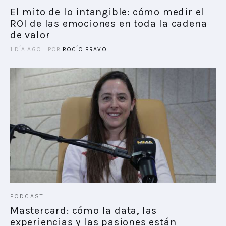
El mito de lo intangible: cómo medir el
ROI de las emociones en toda la cadena
PLAYBOOKS
de valor
NOVEDADES DE LOS MIEMBROS
1 DÍA AGO
POR
ROCÍO BRAVO
PODCAST
Mastercard: cómo la data, las
experiencias y las pasiones están