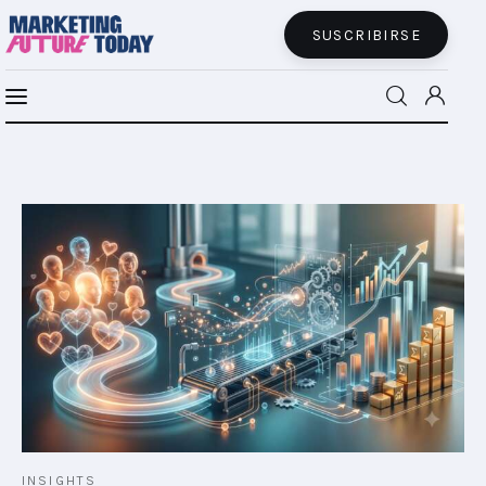
SUSCRIBIRSE
MFT BRA
MFT+
INSIGHTS
FUTURE BRAND LAB
EVENTOS
CONECTADES
PODCAST
INSIGHTS