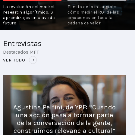
El algoritmo de la emoción:
U
El mito de lo intangible:
la estrategia de Mercado
u
cómo medir el ROI de las
PLAYBOOKS
Ads y Motorola para
T
emociones en toda la
conquistar el segmento de
p
cadena de valor
alta gama
a
NOVEDADES DE LOS MIEMBROS
Entrevistas
Destacados MFT
VER TODO
Agustina Pelfini, de YPF: “Cuando
una acción pasa a formar parte
de la conversación de la gente,
construimos relevancia cultural”