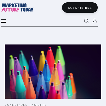
SUSCRIBIRSE
MFT BRA
MFT+
INSIGHTS
FUTURE BRAND LAB
EVENTOS
CONECTADES
PODCAST
CONECTADES
INSIGHTS