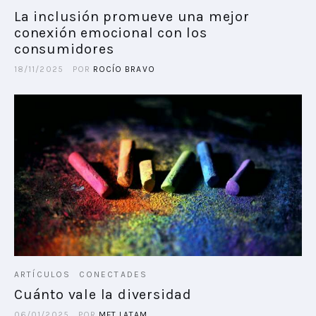
La inclusión promueve una mejor
conexión emocional con los
PLAYBOOKS
consumidores
NOVEDADES DE LOS MIEMBROS
18/11/2025
POR
ROCÍO BRAVO
ARTÍCULOS
CONECTADES
Cuánto vale la diversidad
06/01/2025
POR
MFT LATAM