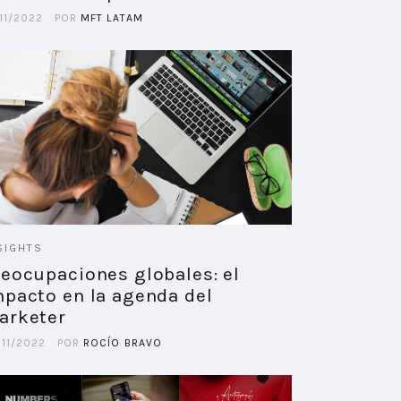
11/2022
POR
MFT LATAM
SIGHTS
reocupaciones globales: el
mpacto en la agenda del
arketer
/11/2022
POR
ROCÍO BRAVO