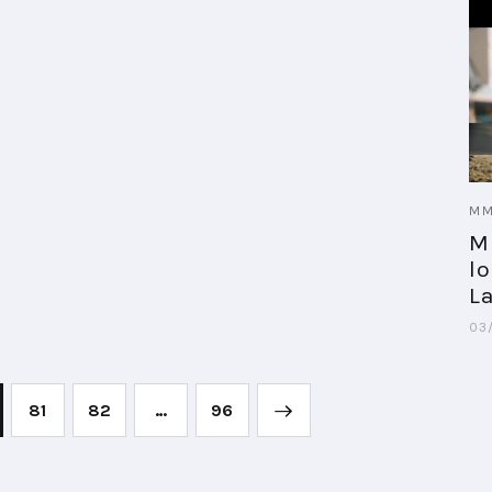
MM
M
l
L
03
81
82
…
>
96