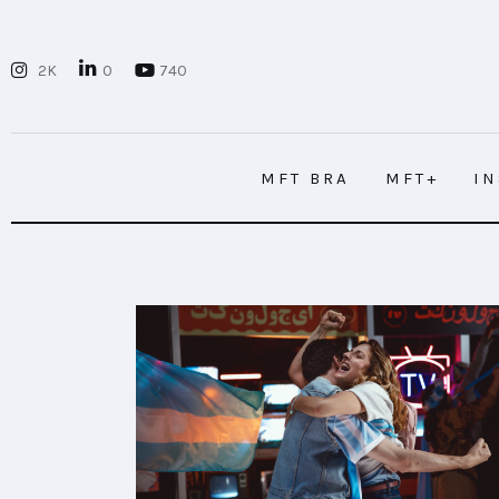
MFT BRA
2K
0
740
MFT+
INSIGHTS
MFT BRA
MFT+
I
FUTURE BRAND LAB
EVENTOS
MFT BRA
MFT+
I
CONECTADES
PODCAST
PLAYBOOKS
NOVEDADES DE LOS MIEMBROS