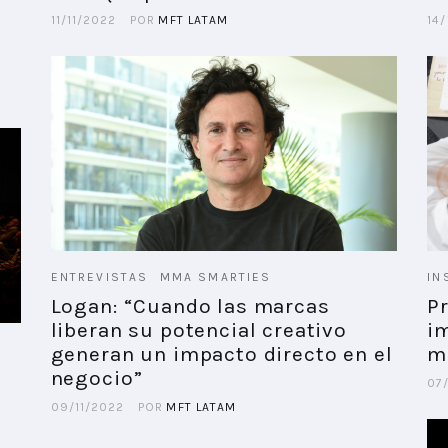
11/11/2022
POR
MFT LATAM
14/
ENTREVISTAS
MMA SMARTIES
IN
Logan: “Cuando las marcas
P
liberan su potencial creativo
i
generan un impacto directo en el
m
negocio”
07
09/11/2022
POR
MFT LATAM