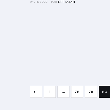
04/11/2022
POR
MFT LATAM
<
1
…
78
79
80