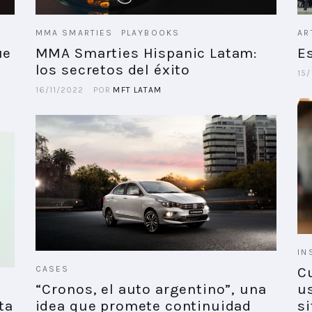
MMA SMARTIES
PLAYBOOKS
AR
ue
MMA Smarties Hispanic Latam:
E
los secretos del éxito
15/
16/11/2022
POR
MFT LATAM
IN
CASES
C
“Cronos, el auto argentino”, una
u
ta
idea que promete continuidad
s