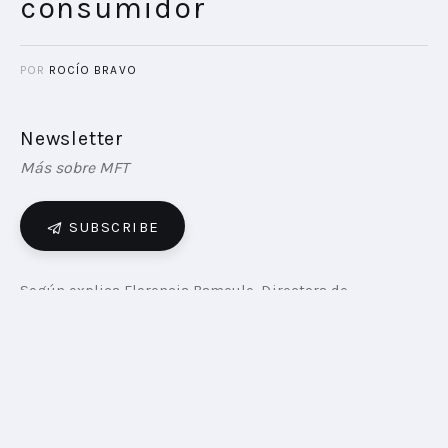
consumidor
POR
ROCÍO BRAVO
Newsletter
Más sobre MFT
SUBSCRIBE
Según explica Florencia Bameule, Directora de 
Marketing de Mercado Ads, esta solución propone una 
nueva forma de acceder a Display Ads. “Además de los 
espacios garantizados, ahora marcas y agencias podrán 
contar también con estrategias programáticas dentro 
del ecosistema de Mercado Libre”, explica. “Display Ads 