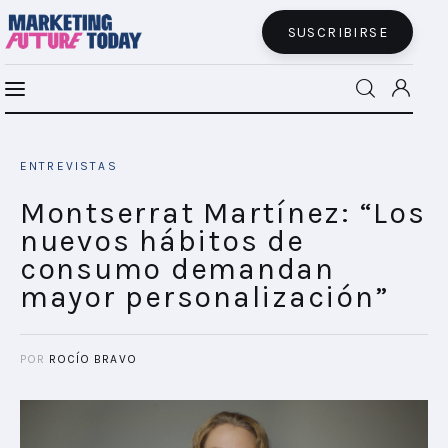
SUSCRIBIRSE
Montserrat Martínez: “Los nuevos hábitos
MFT BRA
de consumo demandan mayor
ENTREVISTAS
personalización”
MFT+
SHARE POST
Montserrat Martínez: “Los
nuevos hábitos de
INSIGHTS
consumo demandan
mayor personalización”
FUTURE BRAND LAB
EVENTOS
POR
ROCÍO BRAVO
CONECTADES
PODCAST