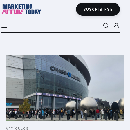
SUSCRIBIRSE
MFT BRA
MFT+
INSIGHTS
FUTURE BRAND LAB
EVENTOS
CONECTADES
PODCAST
ARTÍCULOS