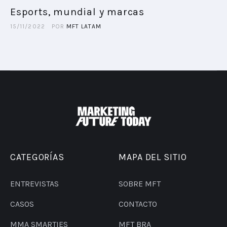
Esports, mundial y marcas
PLAYBOOKS
15/11/2022
POR
MFT LATAM
NOVEDADES DE LOS MIEMBROS
CATEGORÍAS
MAPA DEL SITIO
ENTREVISTAS
SOBRE MFT
CASOS
CONTACTO
MMA SMARTIES
MFT BRA