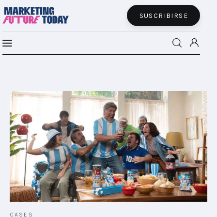
SUSCRIBIRSE
MFT BRA
MFT+
INSIGHTS
FUTURE BRAND LAB
EVENTOS
CONECTADES
PODCAST
CASES