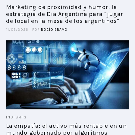
Marketing de proximidad y humor: la
estrategia de Dia Argentina para “jugar
PLAYBOOKS
de local en la mesa de los argentinos”
NOVEDADES DE LOS MIEMBROS
11/05/2026
POR
ROCÍO BRAVO
INSIGHTS
La empatía: el activo más rentable en un
mundo gobernado por algoritmos