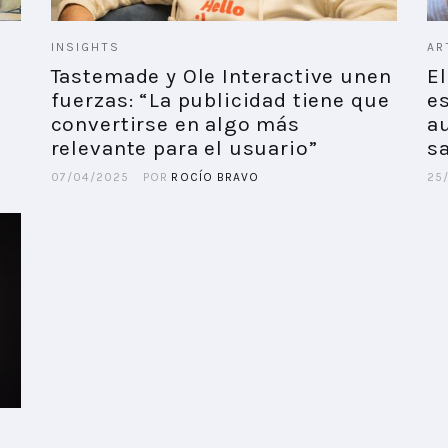
INSIGHTS
AR
Tastemade y Ole Interactive unen
E
fuerzas: “La publicidad tiene que
es
convertirse en algo más
au
relevante para el usuario”
sa
07/04/2025
POR
ROCÍO BRAVO
25