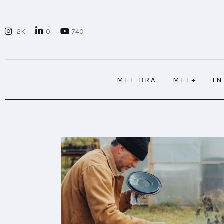
MFT BRA
2K
0
740
MFT+
INSIGHTS
MFT BRA
MFT+
I
FUTURE BRAND LAB
EVENTOS
MFT BRA
MFT+
I
CONECTADES
PODCAST
PLAYBOOKS
NOVEDADES DE LOS MIEMBROS