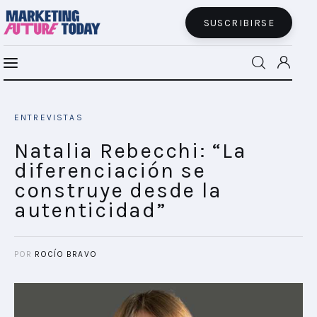
SUSCRIBIRSE
Natalia Rebecchi: “La diferenciación se
MFT BRA
construye desde la autenticidad”
ENTREVISTAS
SHARE POST
MFT+
Natalia Rebecchi: “La
diferenciación se
INSIGHTS
construye desde la
autenticidad”
FUTURE BRAND LAB
EVENTOS
POR
ROCÍO BRAVO
CONECTADES
PODCAST