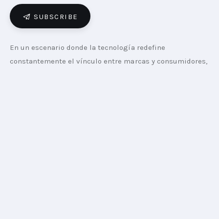
SUBSCRIBE
En un escenario donde la tecnología redefine 
constantemente el vínculo entre marcas y consumidores, 
Andrés Gobbi, Media & Content Lead de Bayer, analiza las 
tendencias que están transformando la industria, desde 
el impacto de la Inteligencia Artificial hasta la 
consolidación de la televisión conectada (CTV).
Desde su punto de vista, la integración de la IA no es una 
promesa a futuro, sino una herramienta de gestión 
diaria. Según Gobbi, “la herramienta más usada y de fácil 
aplicación es la generación de minutas automáticas, 
esto genera un material ‘crudo’ para futuros trabajos que 
ayuda al día a día”.