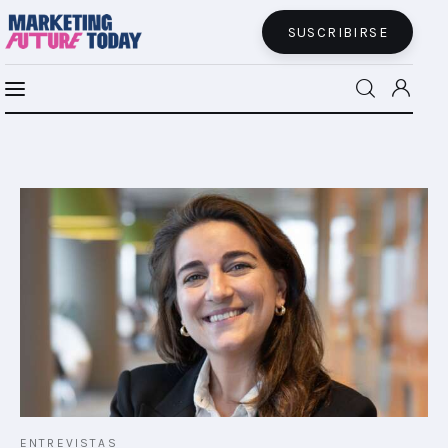
SUSCRIBIRSE
MFT BRA
MFT+
INSIGHTS
FUTURE BRAND LAB
EVENTOS
CONECTADES
PODCAST
ENTREVISTAS