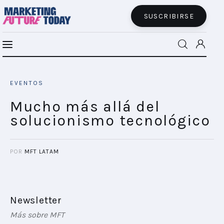
SUSCRIBIRSE
Mucho más allá del solucionismo
MFT BRA
tecnológico
EVENTOS
SHARE POST
MFT+
Mucho más allá del
solucionismo tecnológico
INSIGHTS
FUTURE BRAND LAB
POR
MFT LATAM
EVENTOS
CONECTADES
Newsletter
Más sobre MFT
PODCAST