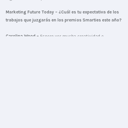
Marketing Future Today – ¿Cuál es tu expectativa de los 
trabajos que juzgarás en los premios Smarties este año?
Carolina Wood –
 Espero ver mucha creatividad e 
innovación donde seguramente la tecnología sea la 
protagonista. El 2020 fue un año que nos obligó a pensar 
distinto y a buscar nuevas formas de hacer las cosas por 
lo tanto en los casos que se presenten, debería verse 
reflejada la transformación del marketing en la relación 
de las marcas con los consumidores.
MFT – ¿Cómo beneficia a los consumidores la unión 
entre tecnología y creatividad?
Carolina –
 Cuando se abrazan la tecnología y la 