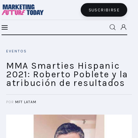
SUSCRIBIRSE
MMA Smarties Hispanic 2021: Carolina
MFT BRA
Wood y el pensamiento distinto
EVENTOS
SHARE POST
MFT+
MMA Smarties Hispanic
2021: Roberto Poblete y la
INSIGHTS
atribución de resultados
FUTURE BRAND LAB
POR
MFT LATAM
EVENTOS
CONECTADES
PODCAST