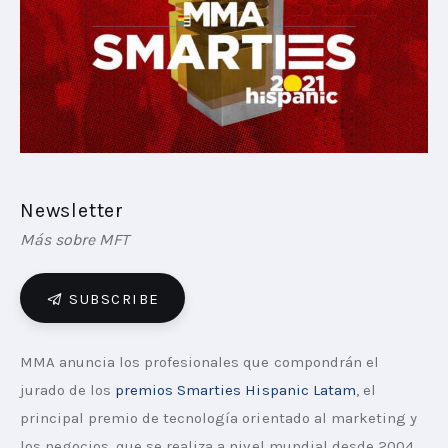
PLAYBOOKS
NOVEDADES DE LOS MIEMBROS
Newsletter
Más sobre MFT
SUBSCRIBE
MMA anuncia los profesionales que compondrán el 
jurado de los 
premios Smarties Hispanic Latam
, el 
principal premio de tecnología orientado al marketing y 
los negocios, que se realiza a nivel mundial desde 2004. 