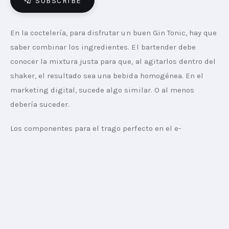
SUBSCRIBE
En la coctelería, para disfrutar un buen Gin Tonic, hay que 
saber combinar los ingredientes. El bartender debe 
conocer la mixtura justa para que, al agitarlos dentro del 
shaker, el resultado sea una bebida homogénea. En el 
marketing digital, sucede algo similar. O al menos 
debería suceder.
Los componentes para el trago perfecto en el e-
commerce son branding y performance. Una dupla 
implacable. Combinados pueden lograr que la 
construcción y el posicionamiento de la marca en el 
ecosistema digital obtenga resultados reales y 
sostenidos. En cambio, por separado, pierden efectividad.
Cambios de paradigma