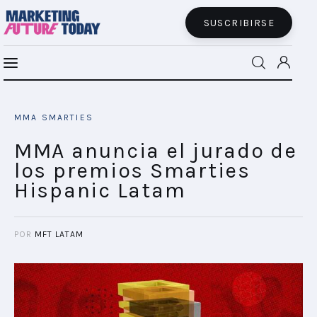
SUSCRIBIRSE
Branding y Performance se sirven juntos,
MFT BRA
por Juan Lavista
MMA SMARTIES
SHARE POST
MFT+
MMA anuncia el jurado de
los premios Smarties
INSIGHTS
Hispanic Latam
FUTURE BRAND LAB
POR
MFT LATAM
EVENTOS
CONECTADES
PODCAST