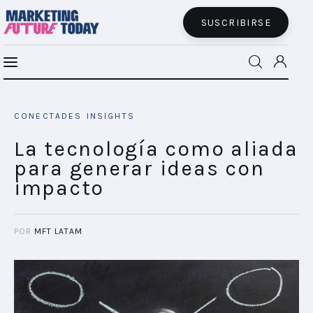
SUSCRIBIRSE
La tecnología como aliada para generar
MFT BRA
ideas con impacto
CONECTADES
INSIGHTS
SHARE POST
MFT+
La tecnología como aliada
para generar ideas con
INSIGHTS
impacto
FUTURE BRAND LAB
POR
MFT LATAM
EVENTOS
CONECTADES
PODCAST