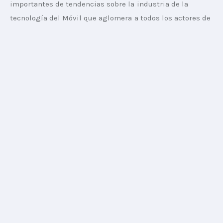
importantes de tendencias sobre la industria de la 
tecnología del Móvil que aglomera a todos los actores de 
esta cadena (fabricantes, telecomunicaciones, 
publicidad, tecnología, carriers, etc.).
30 meses tuvieron que pasar para el “back to business” 
luego de aquella participación en el MWC 2019 donde 
nadie imaginaba luego de esos últimos saludos, una 
pandemia nos demoraría tanto en volver al ruedo. Hoy 
me encuentro nuevamente cruzando ese hall central con 
sensaciones encontradas entre alegría y muchas 
expectativas como así también impresionado por la 
organización y protocolos para que esto sea posible.
Gonzalo Borras