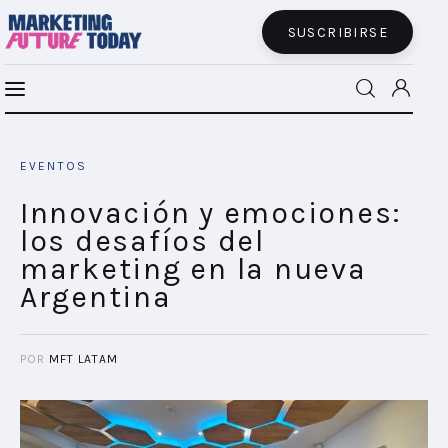
SUSCRIBIRSE
Innovación y emociones: los desafíos del
MFT BRA
marketing en la nueva Argentina
EVENTOS
SHARE POST
MFT+
Innovación y emociones:
los desafíos del
INSIGHTS
marketing en la nueva
Argentina
FUTURE BRAND LAB
EVENTOS
POR
MFT LATAM
CONECTADES
PODCAST