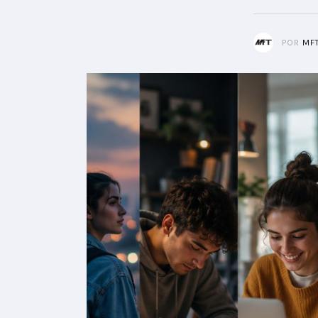
POR
MF