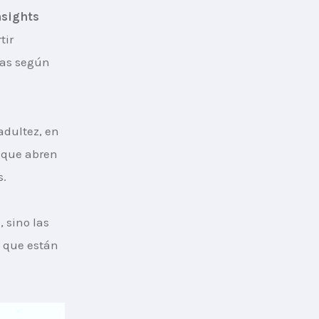
nsights 
ir 
tas según 
adultez, en 
 que abren 
s.
 sino las 
a
 que están 