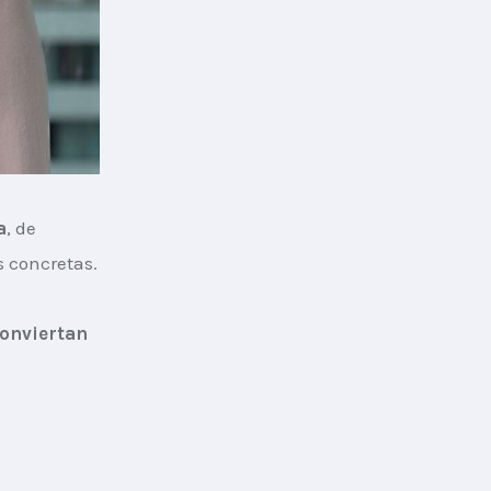
a
, de 
s concretas.
onviertan 