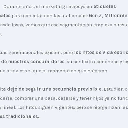
Durante años, el marketing se apoyó en
 etiquetas 
nales
 para conectar con las audiencias:
 Gen Z, Millennial
Desde Ipsos, vemos que esa segmentación empieza a resul
.
cias generacionales existen, pero 
los hitos de vida expli
d de nuestros consumidores
, su contexto económico y lo
ue atraviesan, que el momento en que nacieron.
lta 
dejó de seguir una secuencia previsible. 
Estudiar, 
darse, comprar una casa, casarse y tener hijos ya no fun
o lineal. Los hitos siguen vigentes, pero se reorganizan la
es tradicionales.