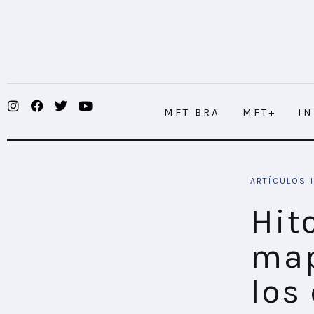
MFT BRA
MFT+
INSIGHTS
MFT BRA
MFT+
I
FUTURE BRAND LAB
EVENTOS
Hitos de Vida: El nuevo mapa para c
ARTÍCULOS
CONECTADES
Hit
PODCAST
map
PLAYBOOKS
los
NOVEDADES DE LOS MIEMBROS