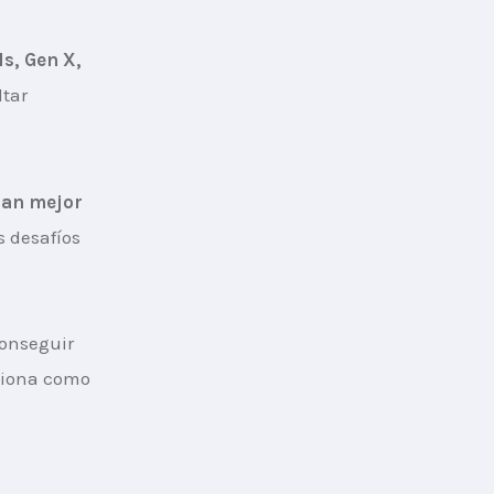
s, Gen X, 
tar 
can mejor 
s desafíos 
conseguir 
ciona como 
s