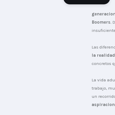
generacio
Boomers
. 
insuficiente
Las diferen
la realida
concretos q
La vida adu
trabajo, mu
un recorrid
aspiracion