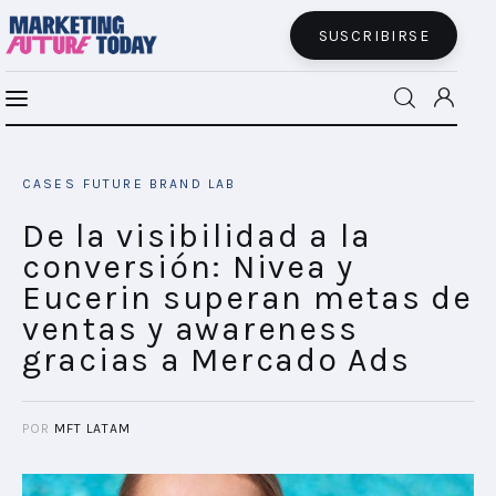
SUSCRIBIRSE
De la visibilidad a la conversión: Nivea y
MFT BRA
Eucerin superan metas de ventas y
CASES
FUTURE BRAND LAB
awareness gracias a Mercado Ads
MFT+
SHARE POST
De la visibilidad a la
conversión: Nivea y
INSIGHTS
Eucerin superan metas de
ventas y awareness
FUTURE BRAND LAB
gracias a Mercado Ads
EVENTOS
POR
MFT LATAM
CONECTADES
PODCAST