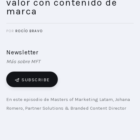
valor con contenido de
marca
POR
ROCÍO BRAVO
Newsletter
Más sobre MFT
SUBSCRIBE
En este episodio de Masters of Marketing Latam, Johana 
Romero, Partner Solutions & Branded Content Director 
Telefe, y Andrea Ezquerra, Gerente Sr. Brand Experience & 
Connections Grupo Cepas, analizan los retos actuales del 
marketing, desde la competencia por la atención hasta 