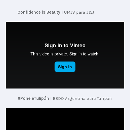
Confidence is Beauty
 | 
UMJ3 para J&J
#PoneleTulipán
 | 
BBDO Argentina para Tulipán