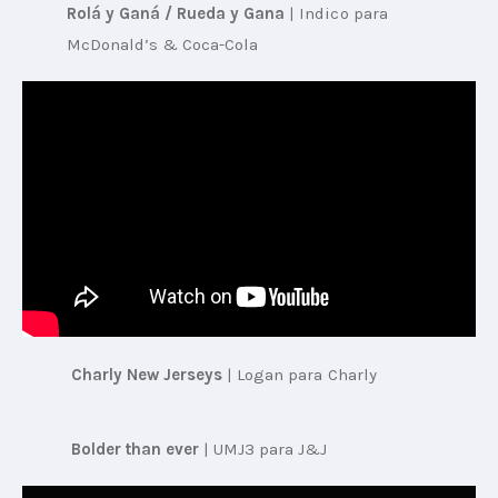
Rolá y Ganá / Rueda y Gana
 | 
Indico para 
McDonald’s & Coca-Cola
Charly New Jerseys
 | 
Logan para Charly
 Bolder than ever
 | 
UMJ3 para J&J