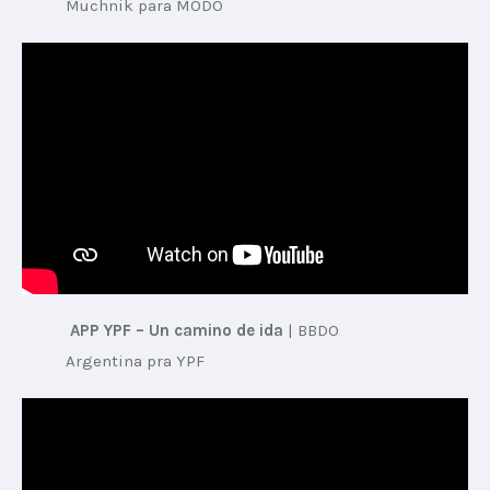
Muchnik para MODO
APP YPF – Un camino de ida
 | 
BBDO 
Argentina pra YPF