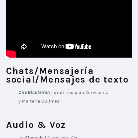
Chats/Mensajería
social/Mensajes de texto
Che Blasfemia
 | 
draftLine para Cervecería 
y Maltería Quilmes
Audio & Voz
La Clave de
 | 
Carat para GM