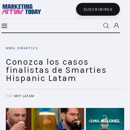
SUSCRIBIRSE
Conozca los casos finalistas de Smarties
MFT BRA
Hispanic Latam
MMA SMARTIES
SHARE POST
MFT+
Conozca los casos
finalistas de Smarties
INSIGHTS
Hispanic Latam
FUTURE BRAND LAB
POR
MFT LATAM
EVENTOS
CONECTADES
PODCAST