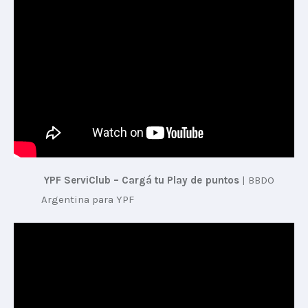
 YPF ServiClub – Cargá tu Play de puntos
 | 
BBDO 
Argentina para YPF