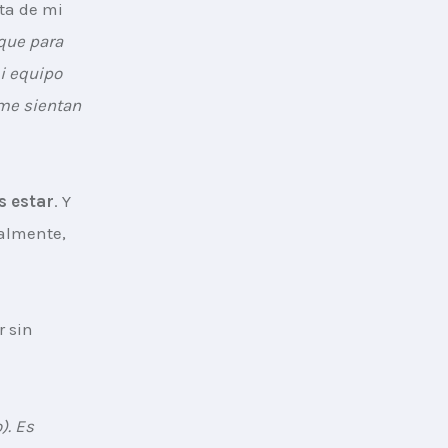
ta de mi 
rque para 
i equipo 
 me sientan 
s estar
. Y 
almente, 
 sin 
).
 Es 