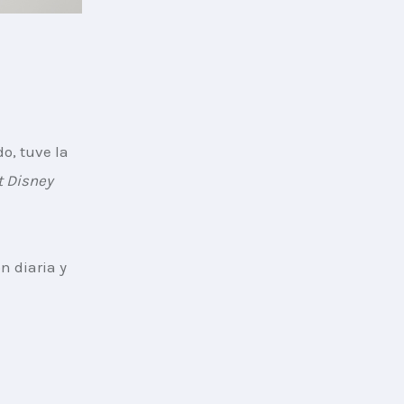
o, tuve la 
t Disney 
n diaria y 