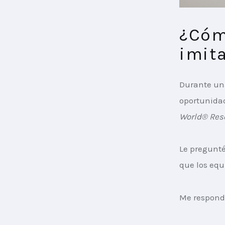
¿Cóm
imita
Durante una
oportunidad
World® Reso
Le pregunté
que los equ
Me respond