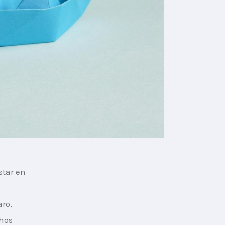
tar en 
 
ro, 
hos 