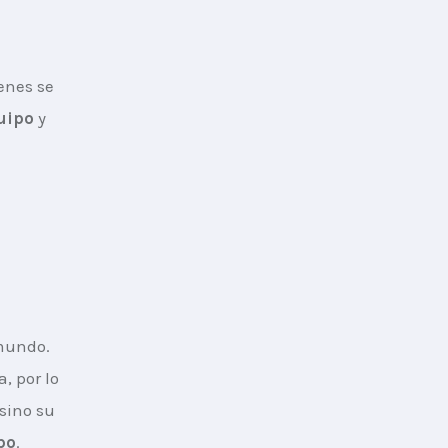
enes se 
quipo
 y 
 mundo. 
 por lo 
sino su 
po
.