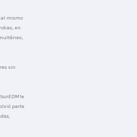
r al mismo 
ndias, en 
imultáneo, 
res sin 
YourEDM
 le 
lvió parte 
das, 