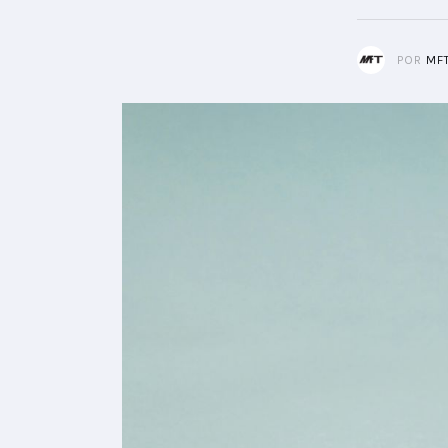
POR
MF