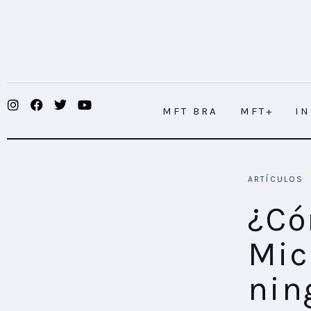
MFT BRA
MFT+
INSIGHTS
MFT BRA
MFT+
I
FUTURE BRAND LAB
EVENTOS
¿Cómo ser el ratón Mickey sin recurri
ARTÍCULOS
CONECTADES
¿Có
PODCAST
Mic
PLAYBOOKS
nin
NOVEDADES DE LOS MIEMBROS