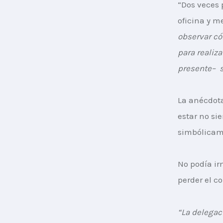
“Dos veces 
oficina y m
observar có
para realiz
presente
–
 
La anécdota
estar no si
simbólicam
No podía ir
perder el co
“La delegac