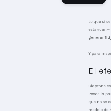
Lo que sí s
estancan— 
generar 
flu
Y para insp
El ef
Claptone es
Posee la pa
que no se c
modelo de n