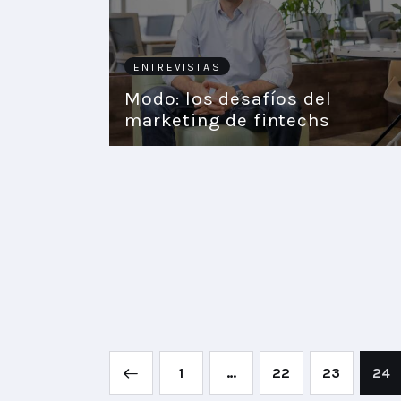
ENTREVISTAS
Modo: los desafíos del
marketing de fintechs
<
1
…
22
23
24
>