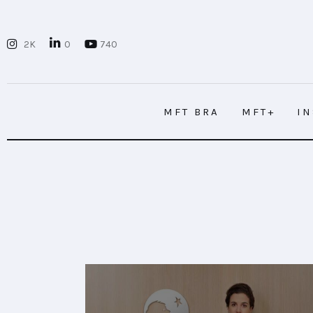
MFT BRA
2K
0
740
MFT+
INSIGHTS
MFT BRA
MFT+
I
FUTURE BRAND LAB
EVENTOS
MFT BRA
MFT+
I
CONECTADES
PODCAST
PLAYBOOKS
NOVEDADES DE LOS MIEMBROS