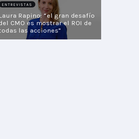
ENTREVISTAS
Laura Rapino: “el gran desafío
del CMO es mostrar el ROI de
todas las acciones”