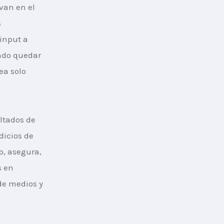
van en el 
 
input a 
ndo quedar 
a solo 
tados de 
dicios de 
o, asegura, 
 en 
de medios y 