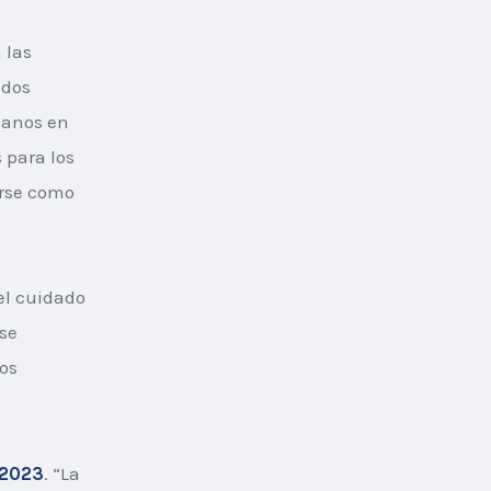
 las 
ados 
janos en 
 para los 
rse como 
el cuidado 
se 
os 
 2023
. “La 