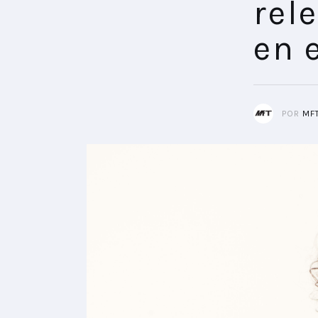
rel
en 
POR
MF