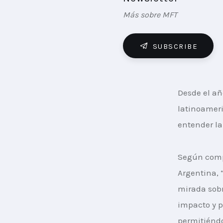
Más sobre MFT
SUBSCRIBE
Desde el año
latinoameri
entender la
Según comp
Argentina, 
mirada sobr
impacto y p
permitiéndo