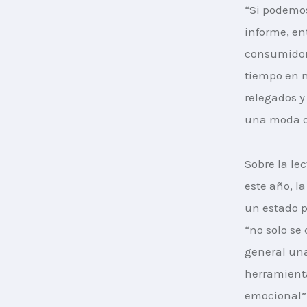
“Si podemos
informe, en
consumidor
tiempo en n
relegados y
una moda o,
Sobre la l
este año, l
un estado p
“no solo se
general una
herramientas
emocional”