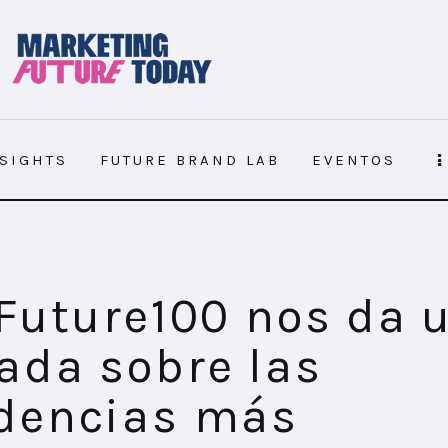
NSIGHTS
FUTURE BRAND LAB
EVENTOS
ncias más relevantes y su impacto en
 Future100 nos da 
ada sobre las
dencias más