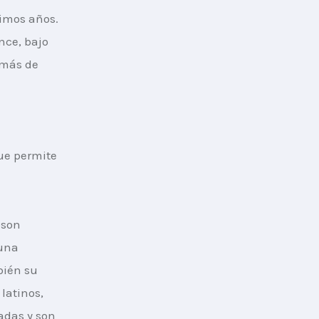
imos años. 
ce, bajo 
 más de 
ue permite 
son 
una 
bién su 
latinos, 
adas y son 