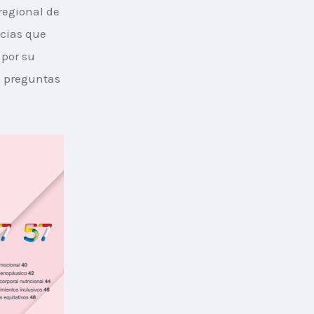
regional de 
cias que 
 por su 
, preguntas 