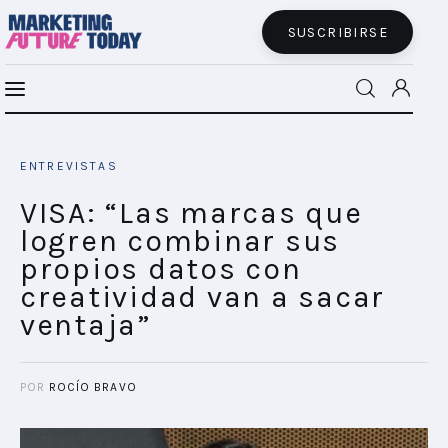
SUSCRIBIRSE
VISA: “Las marcas que logren combinar
MFT BRA
sus propios datos con creatividad van a
ENTREVISTAS
sacar ventaja”
MFT+
SHARE POST
VISA: “Las marcas que
logren combinar sus
INSIGHTS
propios datos con
creatividad van a sacar
FUTURE BRAND LAB
ventaja”
EVENTOS
POR
ROCÍO BRAVO
CONECTADES
PODCAST