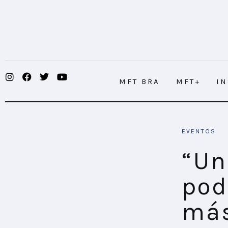
MFT BRA
MFT+
INSIGHTS
MFT BRA
MFT+
I
FUTURE BRAND LAB
EVENTOS
“Unidos y conectados podemos hace
EVENTOS
CONECTADES
“Un
PODCAST
pod
PLAYBOOKS
más
NOVEDADES DE LOS MIEMBROS