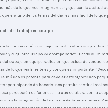
o más de lo que nos imaginamos; y que con la actitud a
, que era uno de los temas del día, es más fácil de lo que 
ncia del trabajo en equipo
e a la conversación un viejo proverbio africano que dice: “
 solo y si quieres ir lejos ve acompañado”.  Desde su mirada
 del trabajo en equipo radica en que exista de verdad, c
ia de lo que realmente es y por qué es importante. “Desd
 la música es potente para develar este significado porqu
star participando de hacerla, nos permite sentir el real se
s esa percepción de ‘oneness’, la que colabora con la ace
ación y la integración de la misma de buena manera. Y e
elador para transformarnos como personas, como profesio