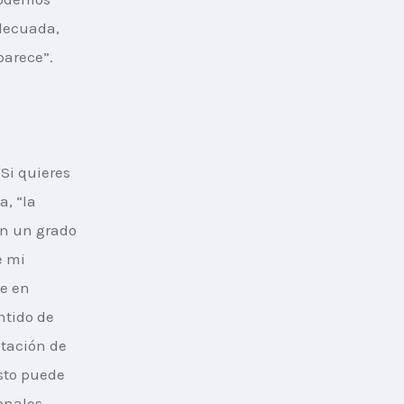
decuada, 
parece”.
Si quieres 
, “la 
on un grado 
e mi 
e en 
ntido de 
ptación de 
sto puede 
nales, 