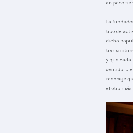
en poco ti
La fundador
tipo de act
dicho popul
transmitimo
y que cada 
sentido, cr
mensaje que
el otro más