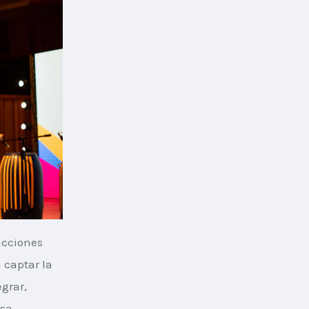
acciones 
captar la 
grar, 
sa 