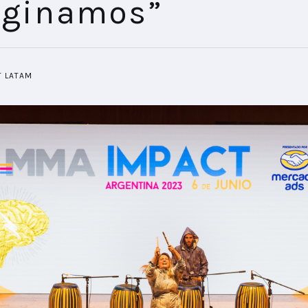
ginamos”
T LATAM