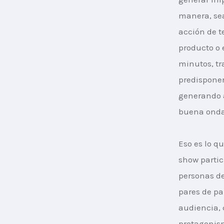
manera, se
acción de t
producto o 
minutos, tr
predisponer
generando 
buena onda
Eso es lo q
show partic
personas d
pares de pa
audiencia, 
protagonis