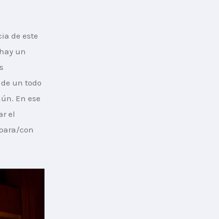
ia de este 
 hay un 
s 
 de un todo 
ún. En ese 
r el 
para/con 
.