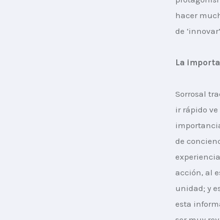
hacer much
de ‘innovar’
La importa
Sorrosal tra
ir rápido ve
importancia
de concienc
experiencia
acción, al e
unidad; y e
esta inform
ser muy rev