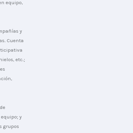
en equipo, 
mpañías y 
as. Cuenta 
icipativa 
elos, etc.; 
es 
ción, 
de 
 equipo; y 
s grupos 