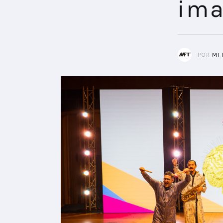
ima
POR
MF