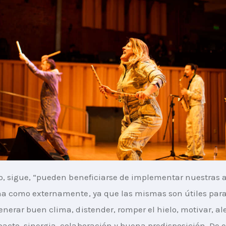
do, sigue, “pueden beneficiarse de implementar nuestras 
na como externamente, ya que las mismas son útiles para 
enerar buen clima, distender, romper el hielo, motivar, ale
acto, sinergia, colaboración y buena predisposición. De e