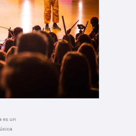
a es un 
úsica 