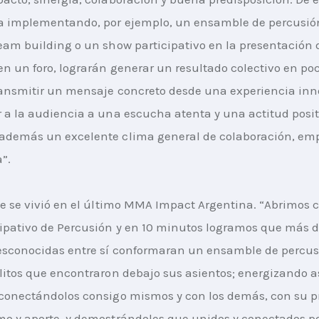
a implementando, por ejemplo, un ensamble de percusió
eam building o un show participativo en la presentación 
en un foro, lograrán generar un resultado colectivo en poc
ansmitir un mensaje concreto desde una experiencia inn
 a la audiencia a una escucha atenta y una actitud posit
además un excelente clima general de colaboración, emp
”. 
ue se vivió en el último MMA Impact Argentina. “Abrimos 
ipativo de Percusión y en 10 minutos logramos que más d
esconocidas entre sí conformaran un ensamble de percus
litos que encontraron debajo sus asientos; energizando as
conectándolos consigo mismos y con los demás, con su p
mo y aporte, y demostrándoles que unidos y conectados 