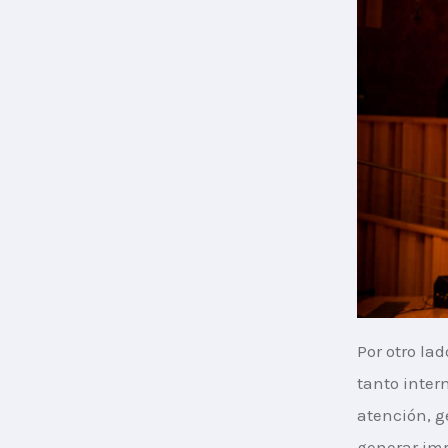
Por otro la
tanto inter
atención, g
generar imp