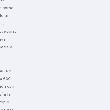
n como 
de un 
os 
ovadora, 
iva 
atía y 
con un 
e 600 
ión con 
í a la 
ropio 
podemos 