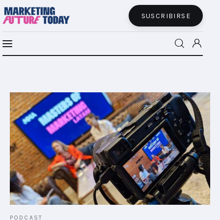
SUSCRIBIRSE
MFT BRA
MFT+
INSIGHTS
FUTURE BRAND LAB
EVENTOS
CONECTADES
PODCAST
PODCAST