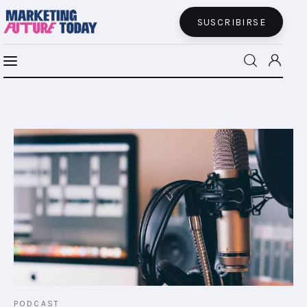
SUSCRIBIRSE
MFT BRA
MFT+
INSIGHTS
FUTURE BRAND LAB
EVENTOS
CONECTADES
PODCAST
PODCAST