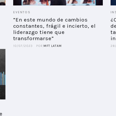
EVENTOS
IN
“En este mundo de cambios
¿
constantes, frágil e incierto, el
de
liderazgo tiene que
ta
transformarse”
i
10/07/2023
POR
MFT LATAM
28
e