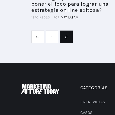
poner el foco para lograr una
estrategia on line exitosa?
12/01/2023
POR
MFT LATAM
<
1
2
CATEGORÍAS
ENTREVISTAS
CASOS