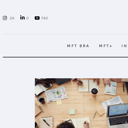
MFT BRA
2K
0
740
MFT+
INSIGHTS
MFT BRA
MFT+
I
FUTURE BRAND LAB
EVENTOS
MFT BRA
MFT+
I
CONECTADES
PODCAST
PLAYBOOKS
NOVEDADES DE LOS MIEMBROS