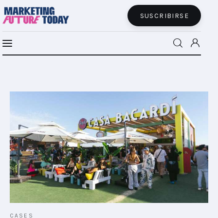
SUSCRIBIRSE
MFT BRA
MFT+
INSIGHTS
FUTURE BRAND LAB
EVENTOS
CONECTADES
PODCAST
CASES