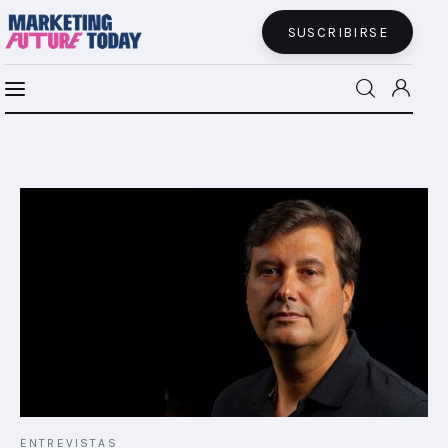
SUSCRIBIRSE
MFT BRA
MFT+
INSIGHTS
FUTURE BRAND LAB
EVENTOS
CONECTADES
PODCAST
ENTREVISTAS