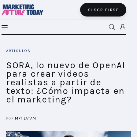
SUSCRIBIRSE
SORA, lo nuevo de OpenAI para crear
MFT BRA
videos realistas a partir de texto: ¿Cómo
ARTÍCULOS
impacta en el marketing?
MFT+
SHARE POST
SORA, lo nuevo de OpenAI
para crear videos
INSIGHTS
realistas a partir de
texto: ¿Cómo impacta en
FUTURE BRAND LAB
el marketing?
EVENTOS
POR
MFT LATAM
CONECTADES
PODCAST