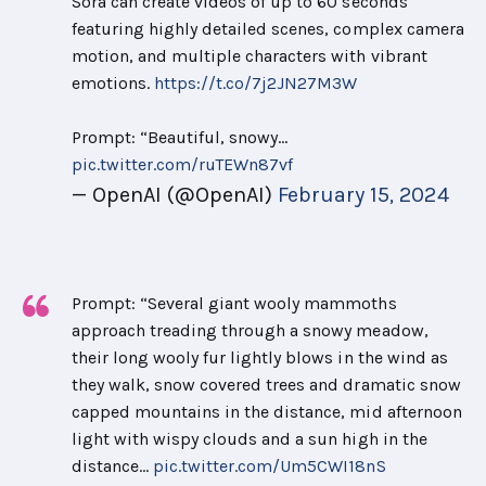
Sora can create videos of up to 60 seconds
featuring highly detailed scenes, complex camera
motion, and multiple characters with vibrant
emotions.
https://t.co/7j2JN27M3W
Prompt: “Beautiful, snowy…
pic.twitter.com/ruTEWn87vf
— OpenAI (@OpenAI)
February 15, 2024
Prompt: “Several giant wooly mammoths
approach treading through a snowy meadow,
their long wooly fur lightly blows in the wind as
they walk, snow covered trees and dramatic snow
capped mountains in the distance, mid afternoon
light with wispy clouds and a sun high in the
distance…
pic.twitter.com/Um5CWI18nS