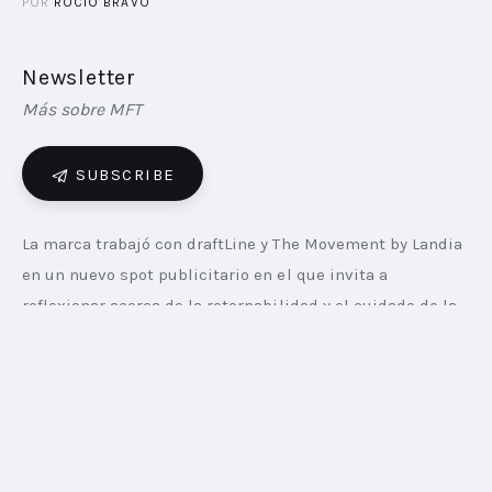
POR
ROCÍO BRAVO
Newsletter
Más sobre MFT
SUBSCRIBE
La marca trabajó con draftLine y The Movement by Landia 
en un nuevo spot publicitario en el que invita a 
reflexionar acerca de la retornabilidad y el cuidado de la 
naturaleza.
Según explica Milagros Leivar, Jefa de marca de Cerveza 
Patagonia, “tomamos dos personajes muy emblemáticos 
de la Patagonia. Uno que creemos que no existe y otro 
que sí. Qué mejor que traer un mito de la Patagonia 