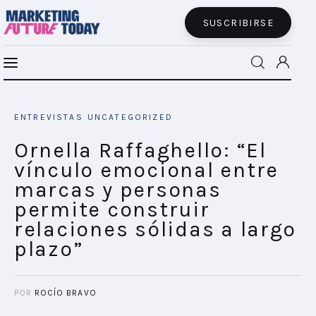
SUSCRIBIRSE
Ornella Raffaghello: “El vínculo
MFT BRA
emocional entre marcas y personas
ENTREVISTAS
UNCATEGORIZED
permite construir relaciones sólidas a
MFT+
largo plazo”
Ornella Raffaghello: “El
SHARE POST
vínculo emocional entre
INSIGHTS
marcas y personas
permite construir
FUTURE BRAND LAB
relaciones sólidas a largo
plazo”
EVENTOS
CONECTADES
POR
ROCÍO BRAVO
PODCAST