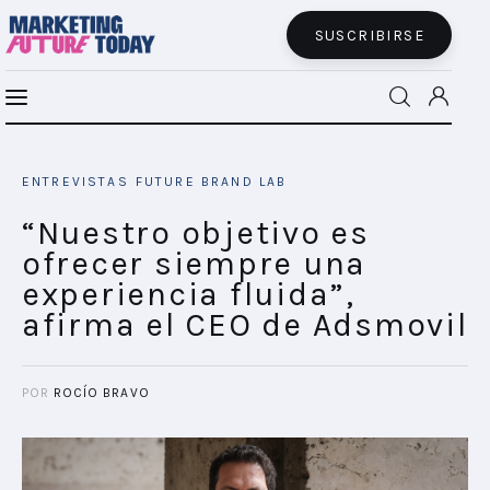
SUSCRIBIRSE
“Nuestro objetivo es ofrecer siempre una
MFT BRA
experiencia fluida”, afirma el CEO de
ENTREVISTAS
FUTURE BRAND LAB
Adsmovil
MFT+
SHARE POST
“Nuestro objetivo es
ofrecer siempre una
INSIGHTS
experiencia fluida”,
afirma el CEO de Adsmovil
FUTURE BRAND LAB
EVENTOS
POR
ROCÍO BRAVO
CONECTADES
PODCAST