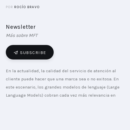
POR
ROCÍO BRAVO
Newsletter
Más sobre MFT
SUBSCRIBE
En la actualidad, la calidad del servicio de atención al 
cliente puede hacer que una marca sea o no exitosa. En 
este escenario, los grandes modelos de lenguaje (Large 
Language Models) cobran cada vez más relevancia en 
tanto están transformando drásticamente la forma en 
que las empresas abordan la instancia de atención.
Ante métodos tradicionales que suelen ofrecer tiempos 