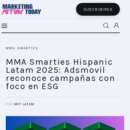
SUSCRIBIRSE
MMA Smarties Hispanic Latam 2025:
MFT BRA
Adsmovil reconoce campañas con foco en
MMA SMARTIES
ESG
MFT+
SHARE POST
MMA Smarties Hispanic
Latam 2025: Adsmovil
INSIGHTS
reconoce campañas con
foco en ESG
FUTURE BRAND LAB
EVENTOS
POR
MFT LATAM
CONECTADES
PODCAST