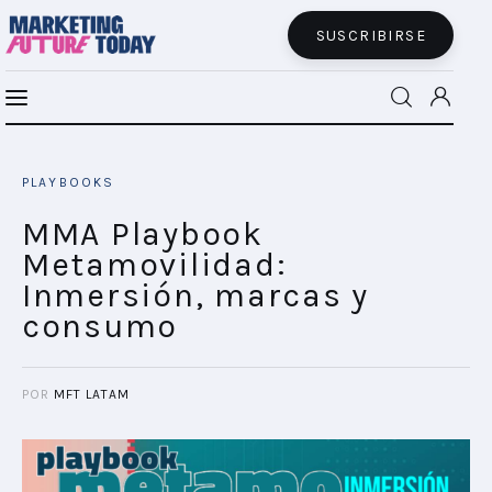
SUSCRIBIRSE
MMA Latam lleva los NFTs de Smarties al
MFT BRA
metaverso
PLAYBOOKS
SHARE POST
MFT+
MMA Playbook
Metamovilidad:
INSIGHTS
Inmersión, marcas y
consumo
FUTURE BRAND LAB
EVENTOS
POR
MFT LATAM
CONECTADES
PODCAST