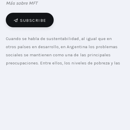
Más sobre MFT
SUBSCRIBE
Cuando se habla de sustentabilidad, al igual que en 
otros países en desarrollo, en Argentina los problemas 
sociales se mantienen como una de las principales 
preocupaciones. Entre ellos, los niveles de pobreza y las 
condiciones laborales (desempleo, bajos salarios, malas 
condiciones, explotación) generan una preocupación 
particular.  Por otra parte, en temas ambientales, la 
polución del agua y el aire son percibidos como los 
problemas que requieren atención inmediata.
El estudio Sustainability Sector Index (SSI) realizado por 
Kantar en 32 mercados a través de entrevistas a más de 