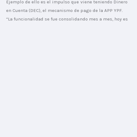
Ejemplo de ello es el impulso que viene teniendo Dinero 
en Cuenta (DEC), el mecanismo de pago de la APP YPF. 
“La funcionalidad se fue consolidando mes a mes, hoy es 
un producto estable de crecimiento continuo, duplicando 
sus transacciones durante el último trimestre”, 
comparte Mauro Cercos, Gerente de Desarrollos Digitales 
y Explotación de Datos de YPF.
Hoy un cliente APP puede pagar con DEC en toda la red 
de YPF y disfrutar de distintos beneficios en cada uno de 
los sectores de la estación (combustible, Full, Boxes, 
etc.). “Como todo desarrollo digital, su evolución 
permanente es lo que garantiza usabilidad y atractivo 
para nuestros clientes”, dice el ejecutivo.
Teniendo en cuenta ello, para la marca el balance es muy 
positivo. “Dinero en cuenta es una herramienta clave en 