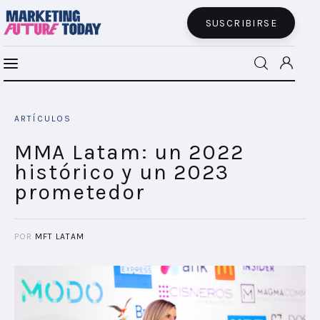
SUSCRIBIRSE
Dinero en Cuenta de YPF: el camino hacia
MFT BRA
la eliminación del efectivo
ARTÍCULOS
SHARE POST
MFT+
MMA Latam: un 2022
histórico y un 2023
INSIGHTS
prometedor
FUTURE BRAND LAB
POR
MFT LATAM
EVENTOS
CONECTADES
PODCAST