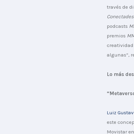
través de d
Conectades
podcasts 
Ma
premios 
MM
creativida
algunas”, re
Lo más des
“Metaverso
Luiz Gustav
este concep
Movistar en