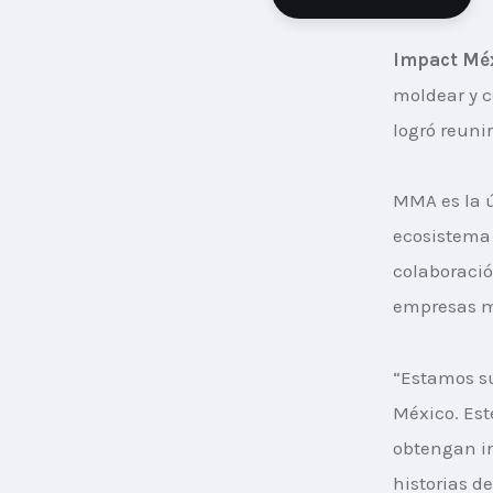
Impact Mé
moldear y ce
logró reunir
MMA es la ú
ecosistema
colaboració
empresas mi
“Estamos s
México. Est
obtengan in
historias 