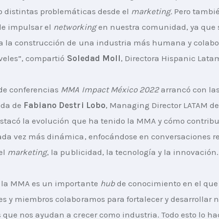
 distintas problemáticas desde el 
marketing.
 Pero tambi
de impulsar el 
networking 
en nuestra comunidad, ya que 
a la construcción de una industria más humana y colabor
veles”, compartió 
Soledad Moll
, Directora Hispanic Lat
de conferencias 
MMA Impact México 2022
 arrancó con la
da de 
Fabiano Destri Lobo
, Managing Director LATAM de
estacó la evolución que ha tenido la MMA y cómo contribu
ada vez más dinámica, enfocándose en conversaciones re
el 
marketing
, la publicidad, la tecnología y la innovación.
a la MMA es un importante
 hub
 de conocimiento en el que 
es y miembros colaboramos para fortalecer y desarrollar 
 que nos ayudan a crecer como industria. Todo esto lo h