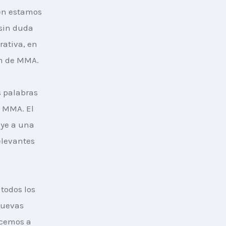
én estamos 
sin duda 
ativa, en 
am de MMA.
s palabras 
 MMA. El 
ye a una 
levantes 
todos los 
nuevas 
acemos a 