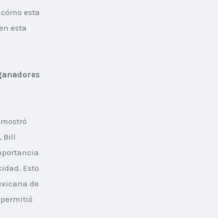
 cómo esta 
en esta 
 ganadores 
 mostró 
Bill 
mportancia 
idad. Esto 
xicana de 
 permitió 