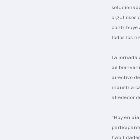
solucionado
orgullosos 
contribuye 
todos los ni
La jornada 
de bienveni
directivo d
industria c
alrededor d
“Hoy en dí
participant
habilidades