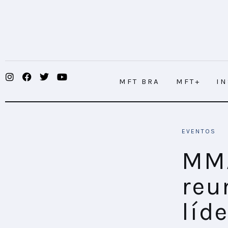
MFT BRA
MFT+
INSIGHTS
MFT BRA
MFT+
I
FUTURE BRAND LAB
EVENTOS
MMA Impact México 2022 reunió a más
EVENTOS
CONECTADES
MMA
PODCAST
reu
PLAYBOOKS
líd
NOVEDADES DE LOS MIEMBROS