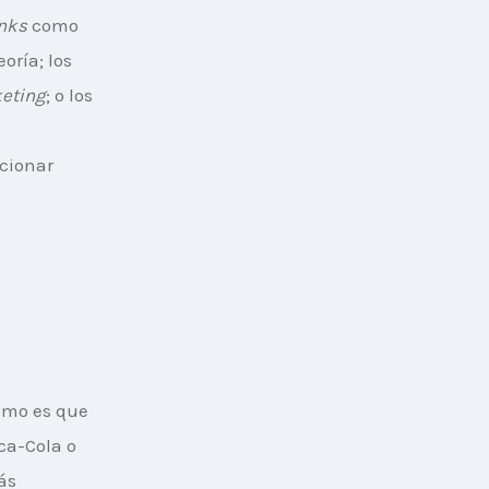
nks
 como 
oría; los 
eting
; o los 
 
cionar 
ómo es que 
ca-Cola o 
ás 