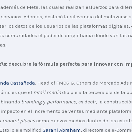
demás de Meta, las cuales realizan esfuerzos para difer
 servicios. Además, destacó la relevancia del metaverso a
zar los datos de los usuarios de las plataformas digitales,
as comunidades el poder de dirigir hacia dónde van las na
as.
dia
: descubre la fórmula perfecta para innovar con im
anda Castañeda
, Head of FMCG & Others de Mercado Ads M
ómo es que el 
retail media
 dio pie a la tercera ola de la p
mbinando 
branding 
y 
performance
, es decir, la construcció
 impacto en el incremento de ventas mediante plataform
y 
market places
 como nuevos medios dentro de las estrat
 Esto lo ejemplificó
Sarahi Abraham
, directora de e-Comm