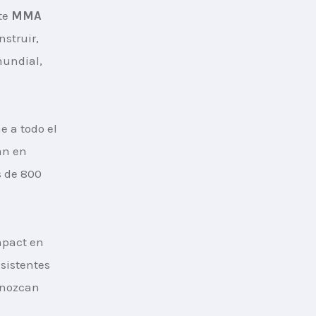
te 
MMA 
struir, 
mundial, 
e a todo el 
an en 
s de 800 
pact en 
sistentes 
onozcan 
 