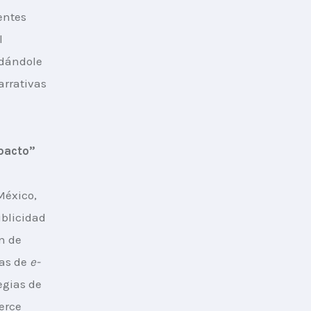
entes 
l 
 dándole 
rrativas 
pacto”
éxico, 
ublicidad 
n de 
as de 
e-
egias de 
erce 