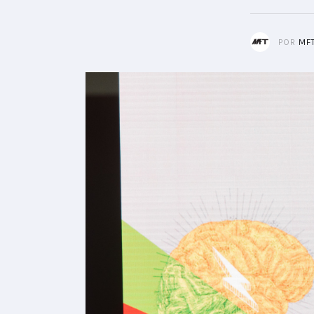
POR
MF