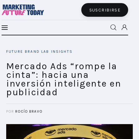
SUSCRIBIRSE
Mercado Ads “rompe la cinta”: hacia una
MFT BRA
inversión inteligente en publicidad
FUTURE BRAND LAB
INSIGHTS
SHARE POST
MFT+
Mercado Ads “rompe la
cinta”: hacia una
INSIGHTS
inversión inteligente en
publicidad
FUTURE BRAND LAB
EVENTOS
POR
ROCÍO BRAVO
CONECTADES
PODCAST