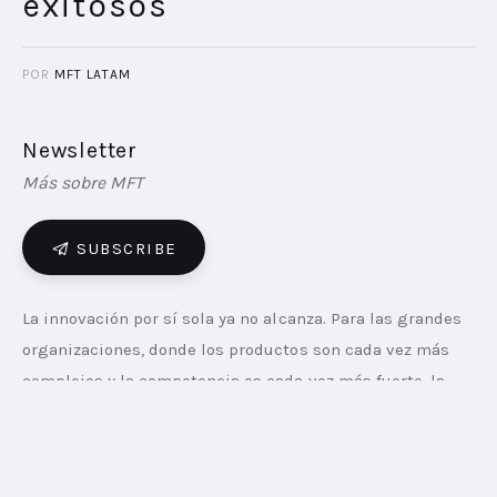
exitosos
POR
MFT LATAM
Newsletter
Más sobre MFT
SUBSCRIBE
La innovación por sí sola ya no alcanza. Para las grandes 
organizaciones, donde los productos son cada vez más 
complejos y la competencia es cada vez más fuerte, la 
función de Product Marketing se volvió esencial. Esta 
función actúa como traductor y orquestador, asegurando 
que los productos no solo sean excelentes desde lo 