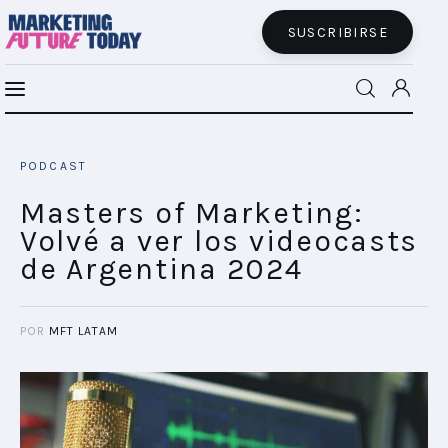
SUSCRIBIRSE
Masters of Marketing Latam | YPF | Claves
MFT BRA
para fidelizar al usuario
PODCAST
SHARE POST
MFT+
Masters of Marketing:
Volvé a ver los videocasts
INSIGHTS
de Argentina 2024
FUTURE BRAND LAB
POR
MFT LATAM
EVENTOS
CONECTADES
PODCAST