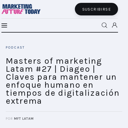
SUSCRIBIRSE
Cómo logró Citibanamex que sus tarjetas
MFT BRA
sean las más utilizadas durante el Buen
PODCAST
Fin
MFT+
SHARE POST
Masters of marketing
Latam #27 | Diageo |
INSIGHTS
Claves para mantener un
enfoque humano en
FUTURE BRAND LAB
tiempos de digitalización
extrema
EVENTOS
CONECTADES
POR
MFT LATAM
PODCAST