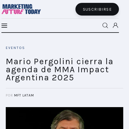
SUSCRIBIRSE
Retail Media y experiencia de usuario:
MFT BRA
hacia la reducción de la fricción de los
EVENTOS
mensajes
MFT+
SHARE POST
Mario Pergolini cierra la
agenda de MMA Impact
INSIGHTS
Argentina 2025
FUTURE BRAND LAB
POR
MFT LATAM
EVENTOS
CONECTADES
PODCAST