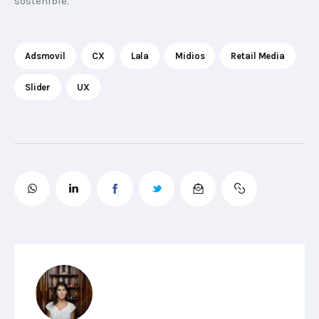
sostenible.
Adsmovil
CX
Lala
Midios
Retail Media
Slider
UX