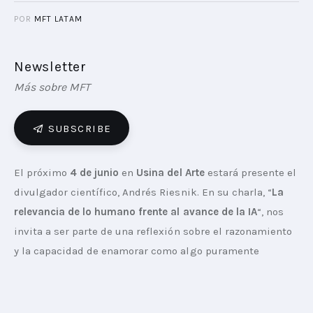
POR
MFT LATAM
Newsletter
Más sobre MFT
SUBSCRIBE
El próximo 
4 de junio
 en 
Usina del Arte
 estará presente el 
divulgador científico, Andrés Riesnik. En su charla, “
La 
relevancia de lo humano frente al avance de la IA
“, nos 
invita a ser parte de una reflexión sobre el razonamiento 
y la capacidad de enamorar como algo puramente 
humanos y que, según él, serán los diferenciales 
fundamentales de las empresas innovadoras por los 
siglos venideros.