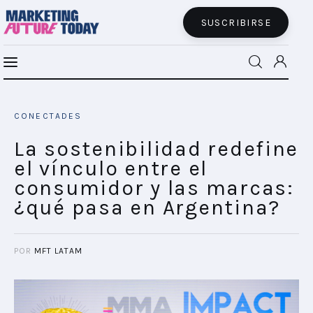
SUSCRIBIRSE
La sostenibilidad redefine el vínculo entre
MFT BRA
el consumidor y las marcas: ¿qué pasa en
CONECTADES
Argentina?
MFT+
SHARE POST
La sostenibilidad redefine
el vínculo entre el
INSIGHTS
consumidor y las marcas:
¿qué pasa en Argentina?
FUTURE BRAND LAB
EVENTOS
POR
MFT LATAM
CONECTADES
PODCAST