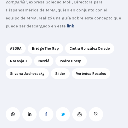
compañía”, 
expresa Soledad Moll, Directora para 
Hispanoamérica de MMA, quien en conjunto con el 
equipo de MMA, realizó una guía sobre este concepto que 
puede ser descargado en este 
link
. 
ASDRA
Bridge The Gap
Cintia González Oviedo
Naranja X
Nestlé
Pedro Crespi
Silvana Jachevasky
Slider
Verónica Rosales