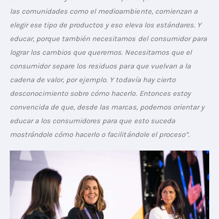
las comunidades como el medioambiente, comienzan a 
elegir ese tipo de productos y eso eleva los estándares. Y 
educar, porque también necesitamos del consumidor para 
lograr los cambios que queremos. Necesitamos que el 
consumidor separe los residuos para que vuelvan a la 
cadena de valor, por ejemplo. Y todavía hay cierto 
desconocimiento sobre cómo hacerlo. Entonces estoy 
convencida de que, desde las marcas, podemos orientar y 
educar a los consumidores para que esto suceda 
mostrándole cómo hacerlo o facilitándole el proceso”.