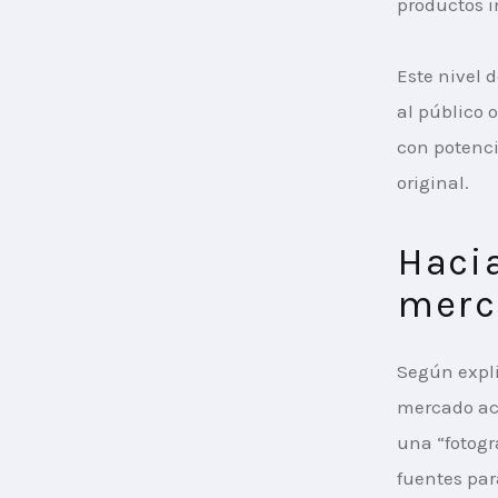
productos in
Este nivel d
al público 
con potenci
original.
Hacia
merc
Según expli
mercado act
una “fotogr
fuentes par