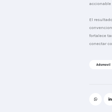
accionable
El resultad
convencion
fortalece t
conectar co
Adsmovil