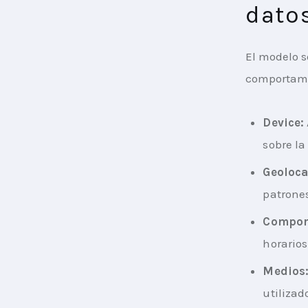
dato
El modelo s
comportami
Device:
sobre la
Geoloca
patrones
Comport
horarios
Medios
utilizad