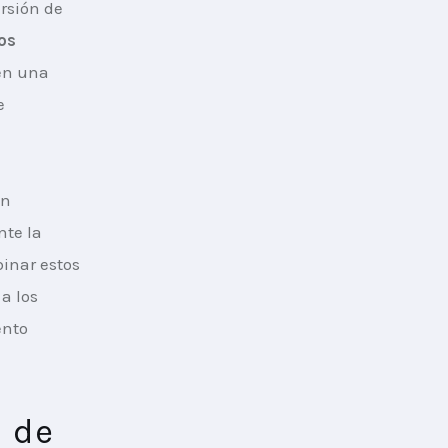
rsión de 
os 
en una 
e 
n 
te la 
inar estos 
a los 
nto 
a de