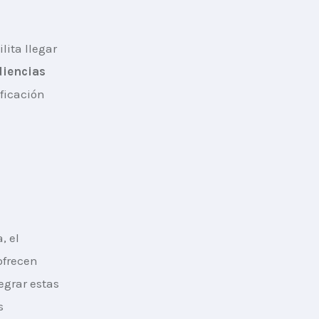
lita llegar 
diencias
ficación 
 el 
ofrecen 
egrar estas 
s 