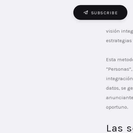
SUBSCRIBE
visión inte
estrategias
Esta metodo
“Personas”,
integración
datos, se g
anunciante
oportuno.
Las s