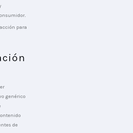
y
consumidor.
racción para
ación
er 
vo genérico 
 
contenido 
entes de 