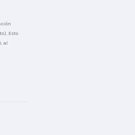
ación 
o). Esto 
), al 