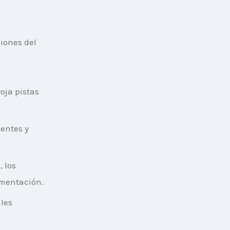
iones del 
oja pistas
uentes y
 los
gmentación.
ales