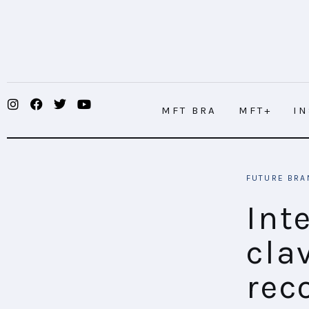
MFT BRA
MFT+
INSIGHTS
MFT BRA
MFT+
I
FUTURE BRAND LAB
EVENTOS
Integración de datos: claves para la 
FUTURE BRA
CONECTADES
Int
PODCAST
cla
PLAYBOOKS
rec
NOVEDADES DE LOS MIEMBROS