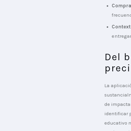
Compra
frecuenc
Context
entregar
Del b
prec
La aplicaci
sustancialm
de impactar
identificar
educativo n