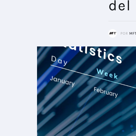
del
POR
MF