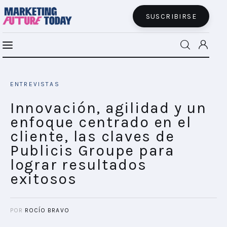
SUSCRIBIRSE
Innovación, agilidad y un enfoque
MFT BRA
centrado en el cliente, las claves de
ENTREVISTAS
Publicis Groupe para lograr resultados
MFT+
exitosos
Innovación, agilidad y un
SHARE POST
enfoque centrado en el
INSIGHTS
cliente, las claves de
Publicis Groupe para
FUTURE BRAND LAB
lograr resultados
exitosos
EVENTOS
CONECTADES
POR
ROCÍO BRAVO
PODCAST