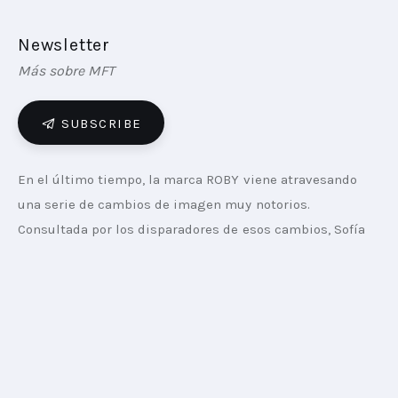
Newsletter
Más sobre MFT
SUBSCRIBE
En el último tiempo, la marca ROBY viene atravesando 
una serie de cambios de imagen muy notorios. 
Consultada por los disparadores de esos cambios, Sofía 
Somma, Regional Brand Manager Latam Roby & VN en 
Godrej, expresa: “Ya hace varios años que ROBY busca 
acercarse y conquistar un target de público más joven, 
pero sin perder de vista al target que le dio los inicios a 
la marca”.
Año tras año, sigue, “el styling va ganando mayor 