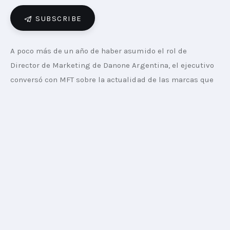
SUBSCRIBE
A poco más de un año de haber asumido el rol de 
Director de Marketing de Danone Argentina, el ejecutivo 
conversó con MFT sobre la actualidad de las marcas que 
lidera, la estrategia que vienen llevando a cabo para 
afrontar la coyuntura y el rol fundamental que tiene el 
área de marketing en este escenario.
El CMO comenzaba comentando que, en el corto plazo, 
están siendo “muy selectivos en las inversiones y las 
apuestas porque el contexto está muy difícil en términos 
de consumo, algo que obviamente es generalizado”.
A largo plazo, seguía, “lo que estamos haciendo es 
replantearnos justamente qué tenemos que hacer para 