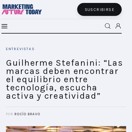
SUSCRIBIRSE
Guilherme Stefanini: “Las marcas deben
MFT BRA
encontrar el equilibrio entre tecnología,
ENTREVISTAS
escucha activa y creatividad”
MFT+
SHARE POST
Guilherme Stefanini: “Las
marcas deben encontrar
INSIGHTS
el equilibrio entre
tecnología, escucha
FUTURE BRAND LAB
activa y creatividad”
EVENTOS
POR
ROCÍO BRAVO
CONECTADES
PODCAST