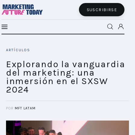
SUSCRIBIRSE
Explorando la vanguardia del marketing:
MFT BRA
una inmersión en el SXSW 2024
ARTÍCULOS
SHARE POST
MFT+
Explorando la vanguardia
del marketing: una
INSIGHTS
inmersión en el SXSW
2024
FUTURE BRAND LAB
EVENTOS
POR
MFT LATAM
CONECTADES
PODCAST