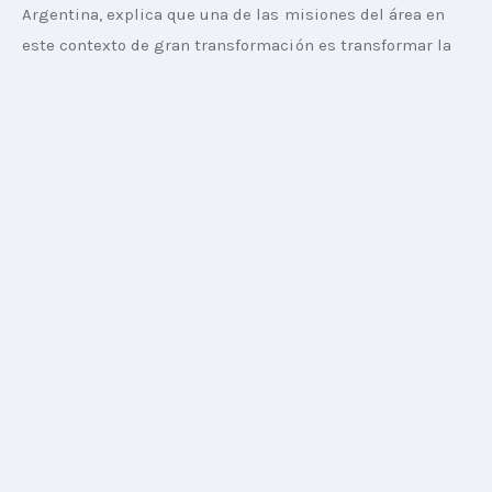
Argentina, explica que una de las misiones del área en 
este contexto de gran transformación es transformar la 
tecnología en un mensaje claro y aplicable al recorrido 
del consumidor. Para 
Marketing Future Today
, habla 
sobre algunas de las innovaciones de Audi y cómo la 
marca pretende establecerse en las nuevas fronteras de 
la industria automotriz y en la era de los autos 
inteligentes.
Marketing Future Today – ¿Cuál es el contexto de Audi 
en Argentina desde el punto de vista de la innovación en 
movilidad?
Manuel González Quesnel –
 La premisa de Audi 
Argentina es apoyarse en las últimas innovaciones que 
la marca desarrolla a nivel mundial. En este sentido, 