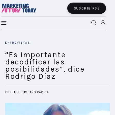
SUSCRIBIRSE
Los planes de Audi Argentina para la era
MFT BRA
de los autos inteligentes
ENTREVISTAS
SHARE POST
MFT+
“Es importante
decodificar las
INSIGHTS
posibilidades”, dice
Rodrigo Díaz
FUTURE BRAND LAB
EVENTOS
POR
LUIZ GUSTAVO PACETE
CONECTADES
PODCAST