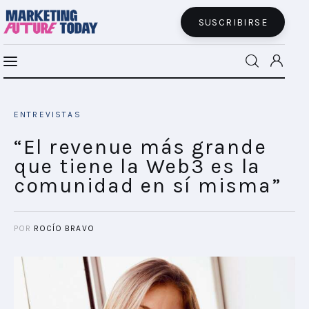
SUSCRIBIRSE
“El revenue más grande que tiene la Web3
MFT BRA
es la comunidad en sí misma”
ENTREVISTAS
SHARE POST
MFT+
“El revenue más grande
que tiene la Web3 es la
INSIGHTS
comunidad en sí misma”
FUTURE BRAND LAB
POR
ROCÍO BRAVO
EVENTOS
CONECTADES
PODCAST