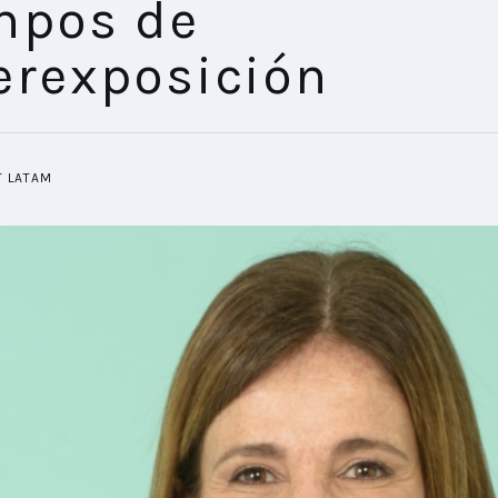
mpos de
erexposición
T LATAM