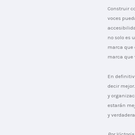
Construir c
voces pueda
accesibilid
no solo es 
marca que 
marca que 
En definitiv
decir mejor
y organiza
estarán mej
y verdader
Por Victori