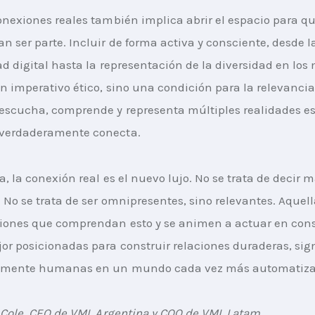
onexiones reales también implica abrir el espacio para qu
n ser parte. Incluir de forma activa y consciente, desde l
ad digital hasta la representación de la diversidad en los
un imperativo ético, sino una condición para la relevancia
escucha, comprende y representa múltiples realidades es
verdaderamente conecta.
a, la conexión real es el nuevo lujo. No se trata de decir m
. No se trata de ser omnipresentes, sino relevantes. Aquel
ciones que comprendan esto y se animen a actuar en con
or posicionadas para construir relaciones duraderas, sign
amente humanas en un mundo cada vez más automatiza
a Cole, CEO de VML Argentina y COO de VML Latam