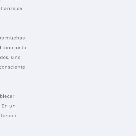
nfianza se 
tras muchas 
 tono justo 
dos, sino 
consciente 
blecer 
. En un 
ntender 