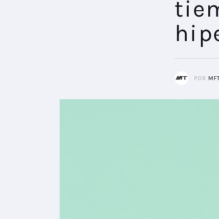
tie
hip
POR
MF