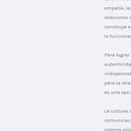
empatía, la
relaciones 
construye e
lo funciona
Para lograr
autenticid
indispensab
para la otr
es una opci
La cultura 
comunicació
interna sól