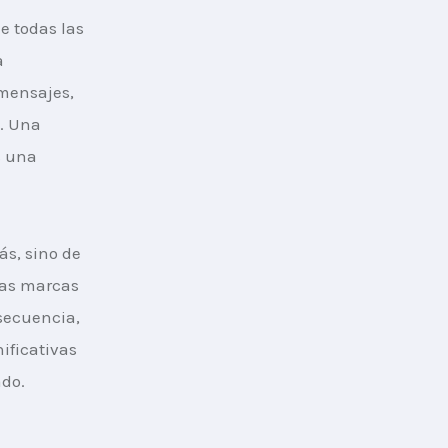
e todas las 
a 
 mensajes, 
. Una 
 una 
ás, sino de 
las marcas 
secuencia, 
ificativas 
do.