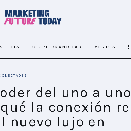
NSIGHTS
FUTURE BRAND LAB
EVENTOS
CONECTADES
s el nuevo lujo en tiempos de
poder del uno a uno
 qué la conexión re
el nuevo lujo en