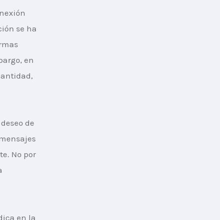
nexión 
ión se ha 
ormas 
bargo, en 
antidad, 
 deseo de 
 mensajes 
e. No por 
a 
ica en la 