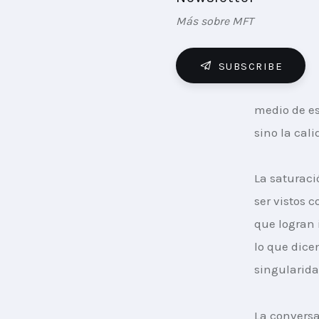
Más sobre MFT
SUBSCRIBE
medio de es
sino la cali
La saturaci
ser vistos 
que logran 
lo que dice
singularida
La conversa