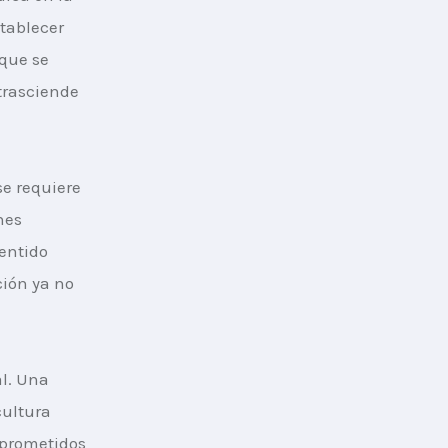
tablecer 
que se 
trasciende 
se requiere 
nes 
entido 
ión ya no 
l. Una 
ultura 
mprometidos 