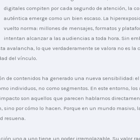
digitales compiten por cada segundo de atención, la co
auténtica emerge como un bien escaso. La hiperexposic
vuelto norma: millones de mensajes, formatos y plataf
intentan alcanzar a las audiencias a toda hora. Sin em
ta avalancha, lo que verdaderamente se valora no es la c
dad del vínculo.
ón de contenidos ha generado una nueva sensibilidad: el
como individuos, no como segmentos. En este entorno, los
impacto son aquellos que parecen hablarnos directament
n, sino por cómo lo hacen. Porque en un mundo masivo, l
d resuena.
ción uno a uno tiene un poder irremplazable. Su valor rad