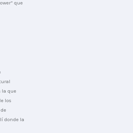
power” que 
 
 
tural 
 la que 
e los 
 de 
lí donde la 