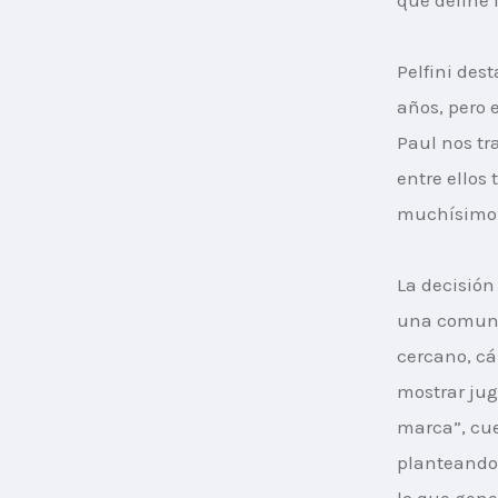
Pelfini de
años, pero 
Paul nos tr
entre ellos
muchísimo”
La decisión
una comuni
cercano, cá
mostrar jug
marca”, cuen
planteando 