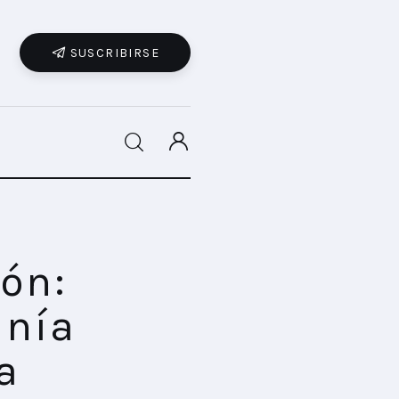
SUSCRIBIRSE
SHARE POST
ión:
anía
a