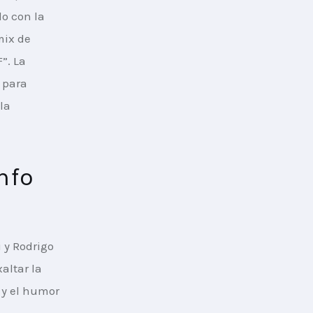
do con la 
ix de 
”. La 
 para 
la 
nfo
 y Rodrigo 
ltar la 
 y el humor 