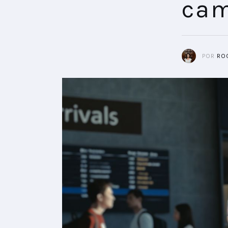
ca
POR
RO