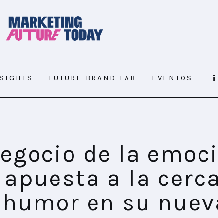
NSIGHTS
FUTURE BRAND LAB
EVENTOS
ta a la cercanía y el humor en su nueva campaña
negocio de la emoc
 apuesta a la cerc
l humor en su nuev