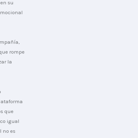
en su 
 emocional 
ompañía, 
 que rompe 
ar la 
 
lataforma 
s que 
co igual 
l no es 