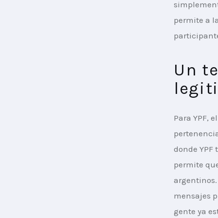
simplemente
permite a l
participant
Un te
legit
Para YPF, e
pertenencia
donde YPF t
permite que
argentinos.
mensajes pub
gente ya es