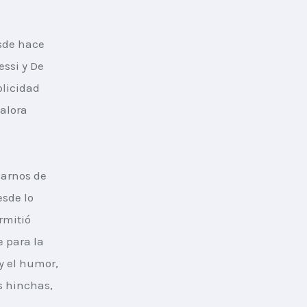
sde hace 
ssi y De 
licidad 
alora 
jarnos de 
sde lo 
rmitió 
 para la 
y el humor, 
s hinchas, 