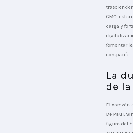
trascienden
CMO, están 
carga y fort
digitalizac
fomentar la
compañía.
La du
de la
El corazón 
De Paul. Si
figura del 
que define 