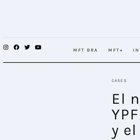
MFT BRA
MFT+
INSIGHTS
MFT BRA
MFT+
I
FUTURE BRAND LAB
EVENTOS
El negocio de la emoción: YPF apues
CASES
CONECTADES
El 
PODCAST
YPF
PLAYBOOKS
y e
NOVEDADES DE LOS MIEMBROS