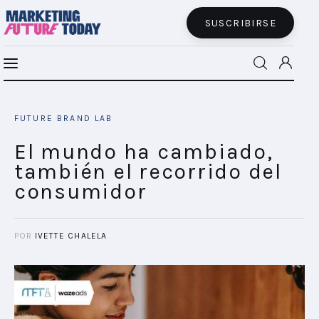
SUSCRIBIRSE
El mundo ha cambiado, también el
MFT BRA
recorrido del consumidor
FUTURE BRAND LAB
SHARE POST
MFT+
El mundo ha cambiado,
también el recorrido del
INSIGHTS
consumidor
FUTURE BRAND LAB
POR
IVETTE CHALELA
EVENTOS
CONECTADES
PODCAST