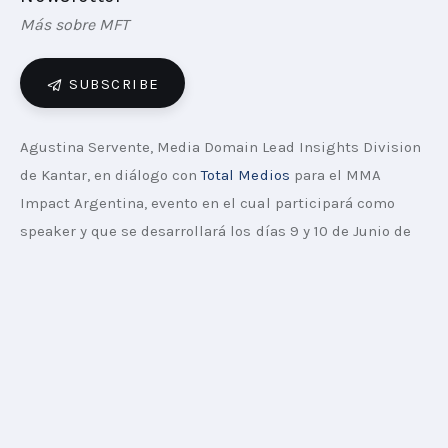
Más sobre MFT
SUBSCRIBE
Agustina Servente, Media Domain Lead Insights Division 
de Kantar, en diálogo con 
Total Medios
 para el MMA 
Impact Argentina, evento en el cual participará como 
speaker y que se desarrollará los días 9 y 10 de Junio de 
2021, de manera virtual y gratuita,  con inscripción en 
este 
link:
Las 5 claves para construir marca aprovechando los 
nuevos puntos de contacto con el consumidor son:
Conocer los hábitos de consumo de medios de tu
consumidor.