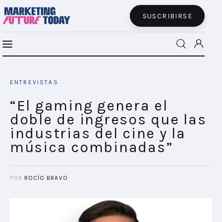
SUSCRIBIRSE
“El gaming genera el doble de ingresos
MFT BRA
que las industrias del cine y la música
ENTREVISTAS
combinadas”
MFT+
SHARE POST
“El gaming genera el
doble de ingresos que las
INSIGHTS
industrias del cine y la
música combinadas”
FUTURE BRAND LAB
EVENTOS
POR
ROCÍO BRAVO
CONECTADES
PODCAST