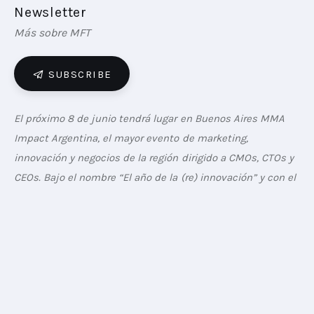
Newsletter
Más sobre MFT
SUBSCRIBE
El próximo 8 de junio tendrá lugar en Buenos Aires MMA 
Impact Argentina, el mayor evento de marketing, 
innovación y negocios de la región dirigido a CMOs, CTOs y 
CEOs. Bajo el nombre “El año de la (re) innovación” y con el 
martech como hilo conductor que refuerza el papel de la 
empresa y contribuye al desarrollo de ecosistemas en 
marketing, esta nueva edición tendrá lugar el próximo 8 
de junio de 2022 en Buenos Aires.
El evento contará con la participación de grandes 
personalidades de la industria con el objetivo de poner 